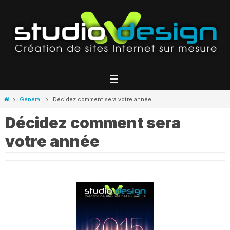
Passer
vers
le
contenu
Home
Général
Décidez comment sera votre année
Décidez comment sera
votre année