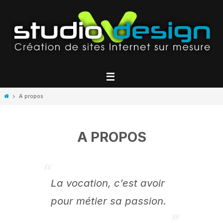
Passer
vers
le
contenu
Home
A propos
A PROPOS
La vocation, c’est avoir
pour métier sa passion.