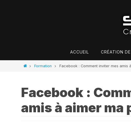
Passer
vers
le
contenu
Passer
ACCUEIL
CRÉATION DE
vers
le
Home
Formation
Facebook : Comment inviter mes amis 
contenu
Facebook : Comm
amis à aimer ma 