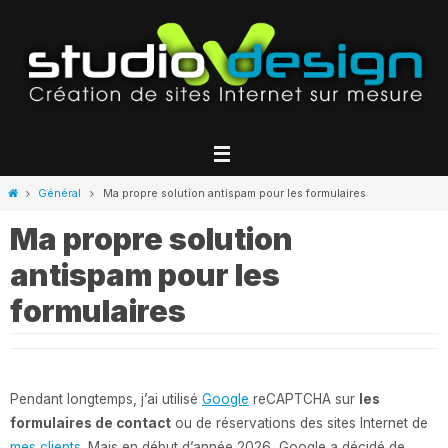
Passer
vers
le
contenu
Home
Général
Ma propre solution antispam pour les formulaires
Ma propre solution
antispam pour les
formulaires
Pendant longtemps, j’ai utilisé
Google
reCAPTCHA sur
les
formulaires de contact
ou de réservations des sites Internet de
mes clients
. Mais en début d’année 2026, Google a décidé de