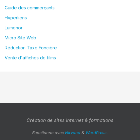
Guide des commerçants
Hyperliens
Lumenor
Micro Site Web
Réduction Taxe Foncière
Vente d'affiches de films
Création de sites Internet & formations
Fonctionne avec
Nirvana
&
WordPress.