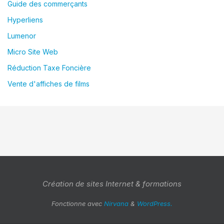
Guide des commerçants
Hyperliens
Lumenor
Micro Site Web
Réduction Taxe Foncière
Vente d'affiches de films
Création de sites Internet & formations
Fonctionne avec
Nirvana
&
WordPress.