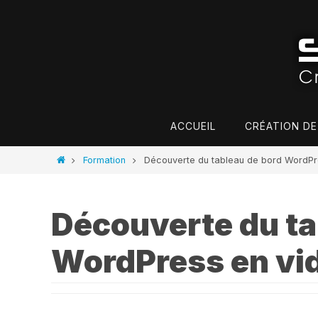
Passer
vers
le
contenu
Passer
ACCUEIL
CRÉATION DE
vers
le
Home
Formation
Découverte du tableau de bord WordPr
contenu
Découverte du ta
WordPress en vi