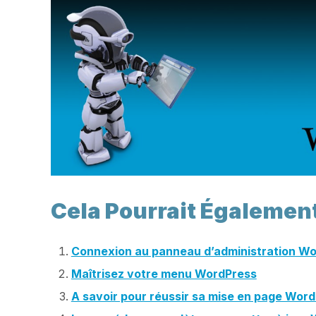
Cela Pourrait Égalemen
Connexion au panneau d’administration W
Maîtrisez votre menu WordPress
A savoir pour réussir sa mise en page Wor