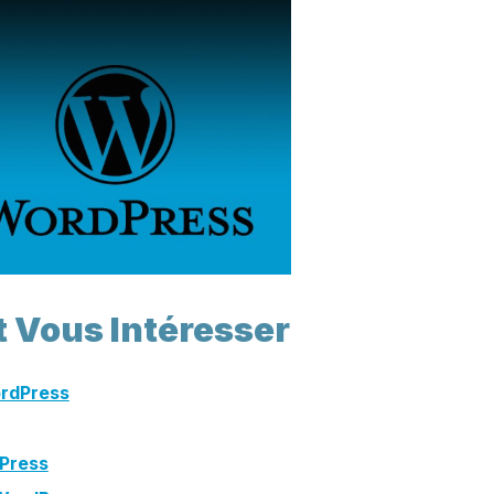
t Vous Intéresser
ordPress
dPress