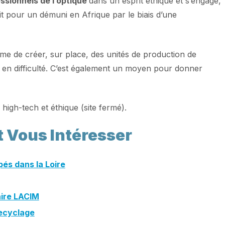
ssionnels de l’optique
dans un esprit éthique et s’engage,
t pour un démuni en Afrique par le biais d’une
rme de créer, sur place, des unités de production de
en difficulté. C’est également un moyen pour donner
high-tech et éthique (site fermé).
t Vous Intéresser
és dans la Loire
aire LACIM
Recyclage