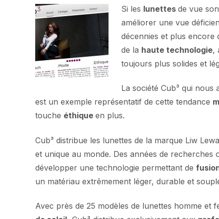
Si les
lunettes
de vue son
améliorer une vue déficien
décennies et plus encore d
de la
haute technologie
,
toujours plus solides et lég
La société Cub³ qui nous a 
est un exemple représentatif de cette tendance
m
touche
éthique
en plus.
Cub³ distribue les lunettes de la marque Liw Le
et unique au monde. Des années de recherches o
développer une technologie permettant de
fusion
un matériau extrêmement léger, durable et souple, 
Avec près de 25 modèles de lunettes homme et f